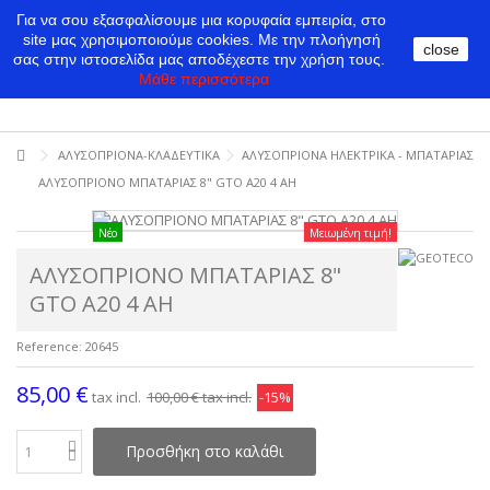
Για να σου εξασφαλίσουμε μια κορυφαία εμπειρία, στο
site μας χρησιμοποιούμε cookies.
Με την πλοήγησή
close
σας στην ιστοσελίδα μας αποδέχεστε την χρήση τους.
Μάθε περισσότερα
ΑΛΥΣΟΠΡΙΟΝΑ-ΚΛΑΔΕΥΤΙΚΑ
ΑΛΥΣΟΠΡΙΟΝΑ ΗΛΕΚΤΡΙΚΑ - ΜΠΑΤΑΡΙΑΣ
ΑΛΥΣΟΠΡΙΟΝΟ ΜΠΑΤΑΡΙΑΣ 8" GTO A20 4 ΑΗ
Νέο
Μειωμένη τιμή!
ΑΛΥΣΟΠΡΙΟΝΟ ΜΠΑΤΑΡΙΑΣ 8"
GTO A20 4 ΑΗ
Reference:
20645
85,00 €
tax incl.
100,00 €
tax incl.
-15%
Προσθήκη στο καλάθι