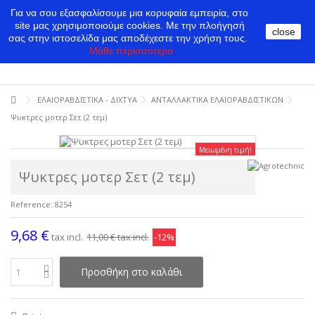
Για να σου εξασφαλίσουμε μια κορυφαία εμπειρία, στο
site μας χρησιμοποιούμε cookies.
Με την πλοήγησή
close
σας στην ιστοσελίδα μας αποδέχεστε την χρήση τους.
Μάθε περισσότερα
ΕΛΑΙΟΡΑΒΔΙΣΤΙΚΑ - ΔΙΧΤΥΑ
ΑΝΤΑΛΛΑΚΤΙΚΑ ΕΛΑΙΟΡΑΒΔΙΣΤΙΚΩΝ
Ψυκτρες μοτερ Σετ (2 τεμ)
Μειωμένη τιμή!
Ψυκτρες μοτερ Σετ (2 τεμ)
Reference:
8254
9,68 €
tax incl.
11,00 €
tax incl.
-12%
Προσθήκη στο καλάθι