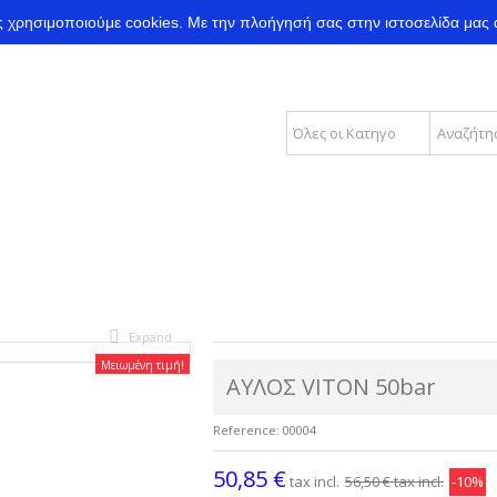
ας χρησιμοποιούμε cookies.
Με την πλοήγησή σας στην ιστοσελίδα μας 
Expand
Μειωμένη τιμή!
ΑΥΛΟΣ VITON 50bar
Reference:
00004
50,85 €
tax incl.
56,50 €
tax incl.
-10%