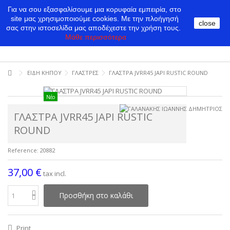
Για να σου εξασφαλίσουμε μια κορυφαία εμπειρία, στο
site μας χρησιμοποιούμε cookies.
Με την πλοήγησή
close
σας στην ιστοσελίδα μας αποδέχεστε την χρήση τους.
Μάθε περισσότερα
ΕΙΔΗ ΚΗΠΟΥ
ΓΛΑΣΤΡΕΣ
ΓΛΑΣΤΡΑ JVRR45 JAPI RUSTIC ROUND
Νέο
ΓΛΑΣΤΡΑ JVRR45 JAPI RUSTIC
ROUND
Reference:
20882
37,00 €
tax incl.
Προσθήκη στο καλάθι
Print