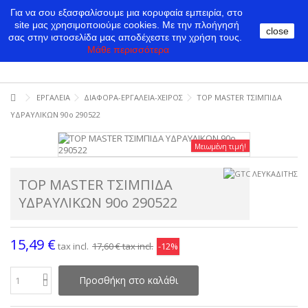
Για να σου εξασφαλίσουμε μια κορυφαία εμπειρία, στο
site μας χρησιμοποιούμε cookies.
Με την πλοήγησή
close
σας στην ιστοσελίδα μας αποδέχεστε την χρήση τους.
Μάθε περισσότερα
ΕΡΓΑΛΕΙΑ
ΔΙΑΦΟΡΑ-ΕΡΓΑΛΕΙΑ-ΧΕΙΡΟΣ
TOP MASTER ΤΣΙΜΠΙΔΑ
ΥΔΡΑΥΛΙΚΩΝ 90ο 290522
Μειωμένη τιμή!
TOP MASTER ΤΣΙΜΠΙΔΑ
ΥΔΡΑΥΛΙΚΩΝ 90ο 290522
15,49 €
tax incl.
17,60 €
tax incl.
-12%
Προσθήκη στο καλάθι