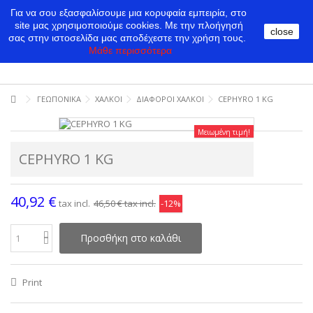
Για να σου εξασφαλίσουμε μια κορυφαία εμπειρία, στο
site μας χρησιμοποιούμε cookies.
Με την πλοήγησή
close
σας στην ιστοσελίδα μας αποδέχεστε την χρήση τους.
Μάθε περισσότερα
ΓΕΩΠΟΝΙΚΑ
ΧΑΛΚΟΙ
ΔΙΑΦΟΡΟΙ ΧΑΛΚΟΙ
CEPHYRO 1 KG
Μειωμένη τιμή!
CEPHYRO 1 KG
40,92 €
tax incl.
46,50 €
tax incl.
-12%
Προσθήκη στο καλάθι
Print