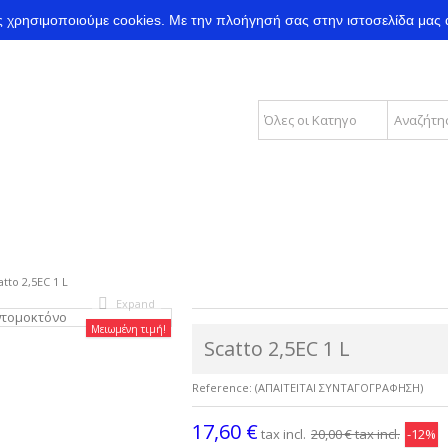
ας χρησιμοποιούμε cookies.
Με την πλοήγησή σας στην ιστοσελίδα μας 
atto 2,5EC 1 L
Expand
Μειωμένη τιμή!
Scatto 2,5EC 1 L
Reference:
(ΑΠΑΙΤΕΙΤΑΙ ΣΥΝΤΑΓΟΓΡΑΦΗΣΗ)
17,60 €
tax incl.
20,00 €
tax incl.
-12%