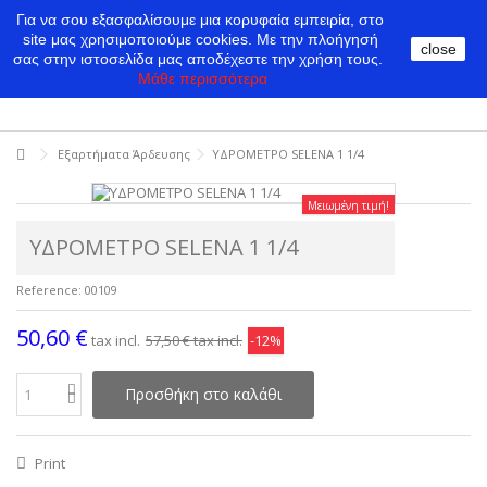
Για να σου εξασφαλίσουμε μια κορυφαία εμπειρία, στο
site μας χρησιμοποιούμε cookies.
Με την πλοήγησή
close
σας στην ιστοσελίδα μας αποδέχεστε την χρήση τους.
Μάθε περισσότερα
Εξαρτήματα Άρδευσης
ΥΔΡΟΜΕΤΡΟ SELENA 1 1/4
Μειωμένη τιμή!
ΥΔΡΟΜΕΤΡΟ SELENA 1 1/4
Reference:
00109
50,60 €
tax incl.
57,50 €
tax incl.
-12%
Προσθήκη στο καλάθι
Print