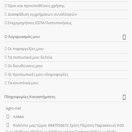
Όροι και προϋποθέσεις χρήσης
Διασφάλιση εγχρήματων συναλλαγών
Επιχορηγήσεις ΕΣΠΑ Πιστοποιήσεις
Ο λογαριασμός μου
Οι παραγγελίες μου
Τα πιστωτικά μου δελτία
Οι διευθύνσεις μου
Οι προσωπικές μου πληροφορίες
Τα κουπόνια μου
Πληροφορίες Καταστήματος
agro-net
ΧΑΝΙΑ
Καλέστε μας τώρα:
6947556672 Τρίτη Πέμπτη Παρασκευή 9:00
έως 16:00 και 18:30 έως 21!00 Δευτέρα Τετάρτη 9:00 έως 16:00