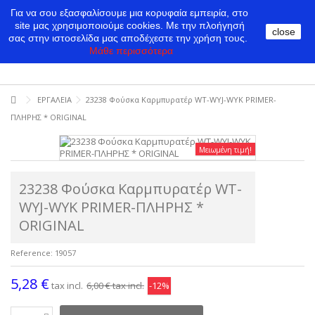
Για να σου εξασφαλίσουμε μια κορυφαία εμπειρία, στο
site μας χρησιμοποιούμε cookies.
Με την πλοήγησή
close
σας στην ιστοσελίδα μας αποδέχεστε την χρήση τους.
Μάθε περισσότερα
ΕΡΓΑΛΕΙΑ
23238 Φούσκα Καρμπυρατέρ WT-WYJ-WYK PRIMER-
ΠΛΗΡΗΣ * ORIGINAL
Μειωμένη τιμή!
23238 Φούσκα Καρμπυρατέρ WT-
WYJ-WYK PRIMER-ΠΛΗΡΗΣ *
ORIGINAL
Reference:
19057
5,28 €
tax incl.
6,00 €
tax incl.
-12%