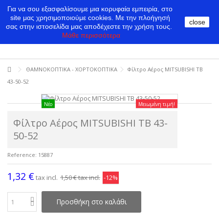
Για να σου εξασφαλίσουμε μια κορυφαία εμπειρία, στο
site μας χρησιμοποιούμε cookies.
Με την πλοήγησή
close
σας στην ιστοσελίδα μας αποδέχεστε την χρήση τους.
Μάθε περισσότερα
ΘΑΜΝΟΚΟΠΤΙΚΑ - ΧΟΡΤΟΚΟΠΤΙΚΑ
Φίλτρο Αέρος MITSUBISHI TB
43-50-52
Νέο
Μειωμένη τιμή!
Φίλτρο Αέρος MITSUBISHI TB 43-
50-52
Reference:
15887
1,32 €
tax incl.
1,50 €
tax incl.
-12%
Προσθήκη στο καλάθι