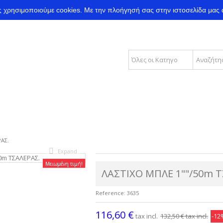
ας χρησιμοποιούμε cookies.
Με την πλοήγησή σας στην ιστοσελίδα μας 
ΑΣ.
Expand
Μειωμένη τιμή!
ΛΑΣΤΙΧΟ ΜΠΛΕ 1""/50m Τ
Reference:
3635
116,60 €
tax incl.
132,50 €
tax incl.
-12