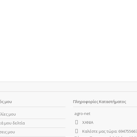
ός μου
Πληροφορίες Καταστήματος
agro-net
λίες μου
ΧΑΝΙΑ
κά μου δελτία
Καλέστε μας τώρα:
694755667
σεις μου