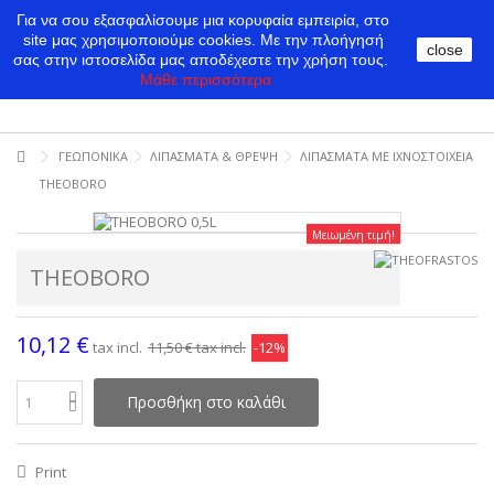
Για να σου εξασφαλίσουμε μια κορυφαία εμπειρία, στο
site μας χρησιμοποιούμε cookies.
Με την πλοήγησή
close
σας στην ιστοσελίδα μας αποδέχεστε την χρήση τους.
Μάθε περισσότερα
ΓΕΩΠΟΝΙΚΑ
ΛΙΠΑΣΜΑΤΑ & ΘΡΕΨΗ
ΛΙΠΑΣΜΑΤΑ ΜΕ ΙΧΝΟΣΤΟΙΧΕΙΑ
THEOBORO
Μειωμένη τιμή!
THEOBORO
10,12 €
tax incl.
11,50 €
tax incl.
-12%
Προσθήκη στο καλάθι
Print