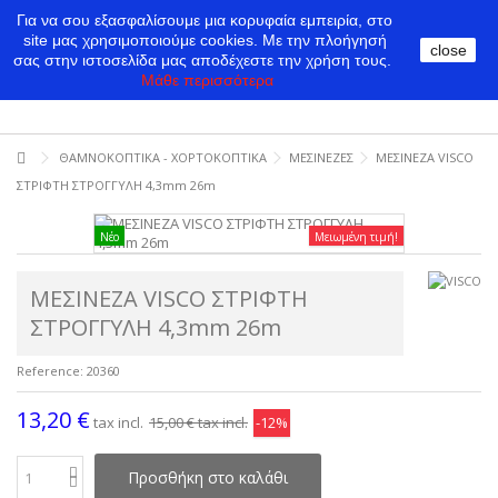
Για να σου εξασφαλίσουμε μια κορυφαία εμπειρία, στο
site μας χρησιμοποιούμε cookies.
Με την πλοήγησή
close
σας στην ιστοσελίδα μας αποδέχεστε την χρήση τους.
Μάθε περισσότερα
ΘΑΜΝΟΚΟΠΤΙΚΑ - ΧΟΡΤΟΚΟΠΤΙΚΑ
ΜΕΣΙΝΕΖΕΣ
ΜΕΣΙΝΕΖΑ VISCO
ΣΤΡΙΦΤΗ ΣΤΡΟΓΓΥΛΗ 4,3mm 26m
Νέο
Μειωμένη τιμή!
ΜΕΣΙΝΕΖΑ VISCO ΣΤΡΙΦΤΗ
ΣΤΡΟΓΓΥΛΗ 4,3mm 26m
Reference:
20360
13,20 €
tax incl.
15,00 €
tax incl.
-12%
Προσθήκη στο καλάθι