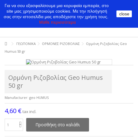
Για να σου εξασφαλίσουμε μια κορυφαία εμπειρία, στο
site μας χρησιμοποιούμε cookies.
Με την πλοήγησή
close
σας στην ιστοσελίδα μας αποδέχεστε την χρήση τους.
Μάθε περισσότερα
ΓΕΩΠΟΝΙΚΑ
ΟΡΜΟΝΕΣ ΡΙΖΟΒΟΛΙΑΣ
Ορμόνη Ριζοβολίας Geo
Humus 50 gr
Ορμόνη Ριζοβολίας Geo Humus
50 gr
Manufacturer:
geo HUMUS
4,60 €
tax incl.
Προσθήκη στο καλάθι