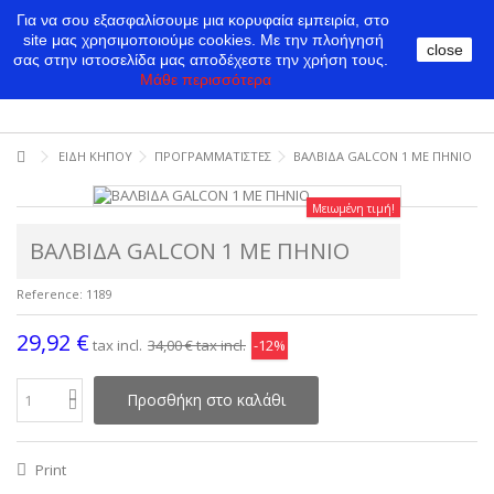
Για να σου εξασφαλίσουμε μια κορυφαία εμπειρία, στο
site μας χρησιμοποιούμε cookies.
Με την πλοήγησή
close
σας στην ιστοσελίδα μας αποδέχεστε την χρήση τους.
Μάθε περισσότερα
ΕΙΔΗ ΚΗΠΟΥ
ΠΡΟΓΡΑΜΜΑΤΙΣΤΕΣ
ΒΑΛΒΙΔΑ GALCON 1 ΜΕ ΠΗΝΙΟ
Μειωμένη τιμή!
ΒΑΛΒΙΔΑ GALCON 1 ΜΕ ΠΗΝΙΟ
Reference:
1189
29,92 €
tax incl.
34,00 €
tax incl.
-12%
Προσθήκη στο καλάθι
Print