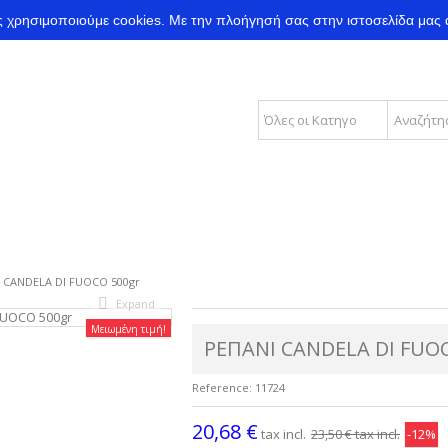
ας χρησιμοποιούμε cookies.
Με την πλοήγησή σας στην ιστοσελίδα μας 
 CANDELA DI FUOCO 500gr
Expand
Μειωμένη τιμή!
ΡΕΠΑΝΙ CANDELA DI FUO
Reference:
11724
20,68 €
tax incl.
23,50 €
tax incl.
-12%