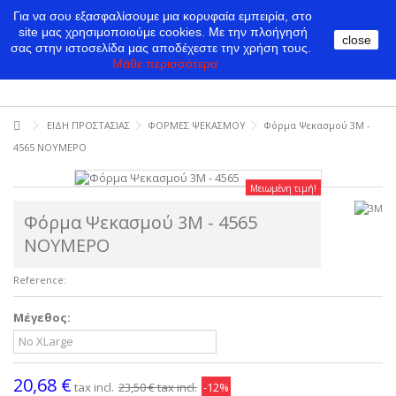
Για να σου εξασφαλίσουμε μια κορυφαία εμπειρία, στο
site μας χρησιμοποιούμε cookies.
Με την πλοήγησή
close
σας στην ιστοσελίδα μας αποδέχεστε την χρήση τους.
Μάθε περισσότερα
ΕΙΔΗ ΠΡΟΣΤΑΣΙΑΣ
ΦΟΡΜΕΣ ΨΕΚΑΣΜΟΥ
Φόρμα Ψεκασμού 3M -
4565 NΟΥΜΕΡΟ
Μειωμένη τιμή!
Φόρμα Ψεκασμού 3M - 4565
NΟΥΜΕΡΟ
Reference:
Μέγεθος:
20,68 €
tax incl.
23,50 €
tax incl.
-12%