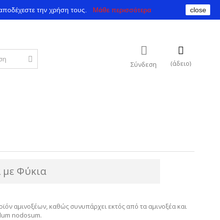
αποδέχεστε την χρήση τους.
Μάθε περισσότερα
close
(άδειο)
Σύνδεση
 με Φύκια
οϊόν αμινοξέων, καθώς συνυπάρχει εκτός από τα αμινοξέα και
llum nodosum.