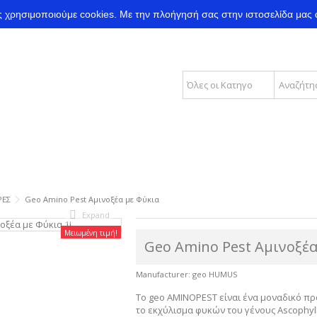
ας χρησιμοποιούμε cookies.
Με την πλοήγησή σας στην ιστοσελίδα μας 
ΡΕΣ
Geo Amino Pest Αμινοξέα με Φύκια
Expand
Μειωμένη τιμή!
Geo Amino Pest Αμινοξέα
Manufacturer:
geo HUMUS
Το geo AMINOPEST είναι ένα μοναδικό πρ
το εκχύλισμα φυκών του γένους Ascophy