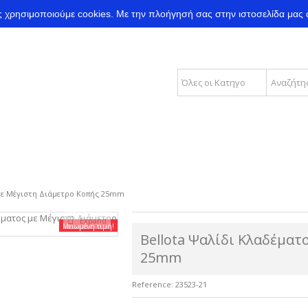
ας χρησιμοποιούμε cookies.
Με την πλοήγησή σας στην ιστοσελίδα μας 
 με Μέγιστη Διάμετρο Κοπής 25mm
Expand
Μειωμένη τιμή!
Bellota Ψαλίδι Κλαδέματ
25mm
Reference:
23523-21