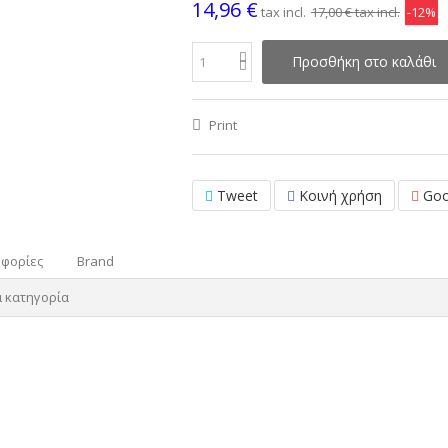
14,96 €
tax incl.
17,00 €
tax incl.
-12%
Προσθήκη στο καλάθι
Print
Tweet
Κοινή χρήση
Goo
οφορίες
Brand
α κατηγορία