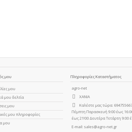
ός μου
Πληροφορίες Καταστήματος
agro-net
λίες μου
ΧΑΝΙΑ
κά μου δελτία
Καλέστε μας τώρα:
694755667
σεις μου
Πέμπτη Παρασκευή 9:00 έως 16:00
ικές μου πληροφορίες
έως 21!00 Δευτέρα Τετάρτη 9:00 έ
α μου
E-mail:
sales@agro-net.gr