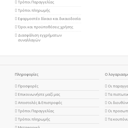
Τρόποι Παραγγελίας
Τρόποι πληρωμής
Εφαρμοστέο δίκαιο και δικαιοδοσία
Όροι και προϋποθέσεις χρήσης
Διασφάλιση εγχρήματων
συναλλαγών
Πληροφορίες
Ο λογαριασμ
Προσφορές
Οι παραγγε
Επικοινωνήστε μαζί μας
Τα πιστωτι
Αποστολές & Επιστροφές
Οι διευθύν
Τρόποι Παραγγελίας
Οι προσωπ
Τρόποι πληρωμής
Τα κουπόνι
Μεταφορικά