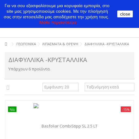
Για να σου εξασφαλίσουμε μια κορυφαία εμπειρία, στο
site μας χρησιμοποιούμε cookies.
Με την πλοήγησή
close
σας στην ιστοσελίδα μας αποδέχεστε την χρήση τους.
Μάθε περισσότερα
ΓΕΩΠΟΝΙΚΑ
ΛΙΠΑΣΜΑΤΑ & ΘΡΕΨΗ
ΔΙΑΦΥΛΛΙΚΑ -ΚΡΥΣΤΑΛΛΙΚΑ
ΔΙΑΦΥΛΛΙΚΑ -ΚΡΥΣΤΑΛΛΙΚΑ
Υπάρχουν 6 προϊόντα.
Νέο
-15%
Basfoliar CombiStipp SL 2.5 LT