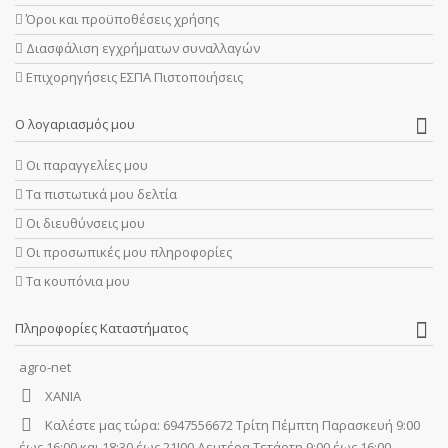
Όροι και προϋποθέσεις χρήσης
Διασφάλιση εγχρήματων συναλλαγών
Επιχορηγήσεις ΕΣΠΑ Πιστοποιήσεις
Ο λογαριασμός μου
Οι παραγγελίες μου
Τα πιστωτικά μου δελτία
Οι διευθύνσεις μου
Οι προσωπικές μου πληροφορίες
Τα κουπόνια μου
Πληροφορίες Καταστήματος
agro-net
ΧΑΝΙΑ
Καλέστε μας τώρα:
6947556672 Τρίτη Πέμπτη Παρασκευή 9:00
έως 16:00 και 18:30 έως 21!00 Δευτέρα Τετάρτη 9:00 έως 16:00