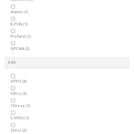
elanco
(1)
ELTON
(1)
Profarm
(1)
SIPCAM
(2)
VIORYL
(2)
Κ.ΕΚ
Κ+Ν ΕΥΘΥΜΙΑΔΗ
(3)
ΛΙΤΡΟ
(4)
ΣΕΓΕ
(1)
500 cc
(3)
ΥΒΡΙΔΙΑ ΕΛΛΑΣ
(1)
150 κ.εκ
(1)
ΧΕΛΛΑΦΑΡΜ
(2)
5 ΛΙΤΡΑ
(1)
250 cc
(2)