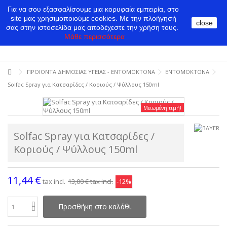
Για να σου εξασφαλίσουμε μια κορυφαία εμπειρία, στο
site μας χρησιμοποιούμε cookies.
Με την πλοήγησή
close
σας στην ιστοσελίδα μας αποδέχεστε την χρήση τους.
Μάθε περισσότερα
ΠΡΟΪΟΝΤΑ ΔΗΜΟΣΙΑΣ ΥΓΕΙΑΣ - ΕΝΤΟΜΟΚΤΟΝΑ
ΕΝΤΟΜΟΚΤΟΝΑ
Solfac Spray για Κατσαρίδες / Κοριούς / Ψύλλους 150ml
Μειωμένη τιμή!
Solfac Spray για Κατσαρίδες /
Κοριούς / Ψύλλους 150ml
11,44 €
tax incl.
13,00 €
tax incl.
-12%
Προσθήκη στο καλάθι